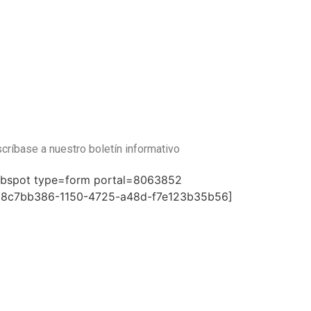
críbase a nuestro boletín informativo
ubspot type=form portal=8063852
=8c7bb386-1150-4725-a48d-f7e123b35b56]