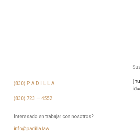
Teléfono
Sus
[h
(830) P A D I L L A
id
(830) 723 — 4552
Interesado en trabajar con nosotros?
info@padilla.law